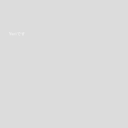
Yuriです
Step.6
Mark the ones that apply