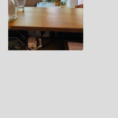
Step.3
Proceed to choose the desired date
while logged in