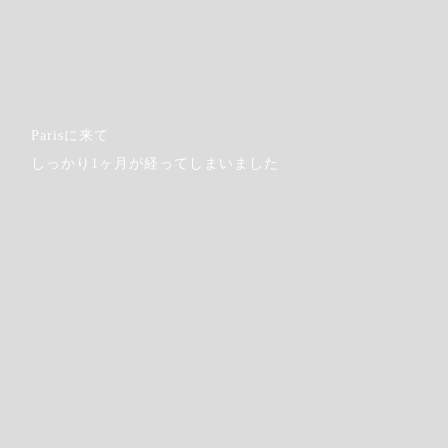
Parisに来て
しっかり1ヶ月が経ってしまいました
Step.2
Log in from the top of the calendar