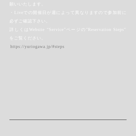
願いいたします。
・Liveでの開催日が週によって異なりますので参加前に
必ずご確認下さい。
詳しくはWebsite “Service”ページの”Reservation Steps”
をご覧ください。
https://yuriogawa.jp/#steps
Step.3
希望のクラスをクリックします