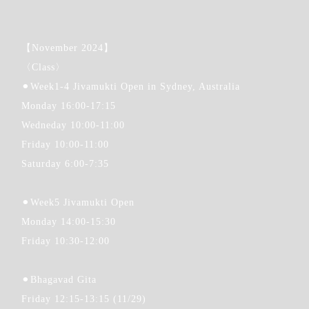
【November 2024】
〈Class〉
⚫︎Week1-4 Jivamukti Open in Sydney, Australia
Monday 16:00-17:15
Wedneday 10:00-11:00
Friday 10:00-11:00
Saturday 6:00-7:35
⚫︎Week5 Jivamukti Open
Monday 14:00-15:30
Step.2
Friday 10:30-12:00
カレンダーから
受講希望日をクリックします
⚫︎Bhagavad Gita
Friday 12:15-13:15 (11/29)