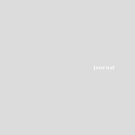
Step.3
Journal
希望のクラスをクリックします