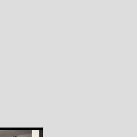
Step.8
ご利用規約を
必ず一読してご承諾ください