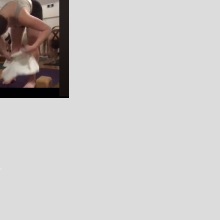
Member Steps
会員の皆さま
Step.2
す
カレンダー上部から
す
ログインしてください