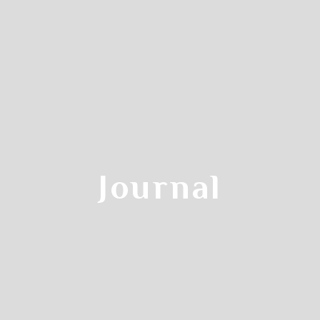
Reservation Steps
クラス参加予約の流れ
Step.2
Journal
カレンダーから
す
受講希望日をクリックします