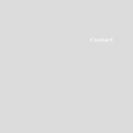
Step.6
参加方法や料金選択など
チェックします
Contact