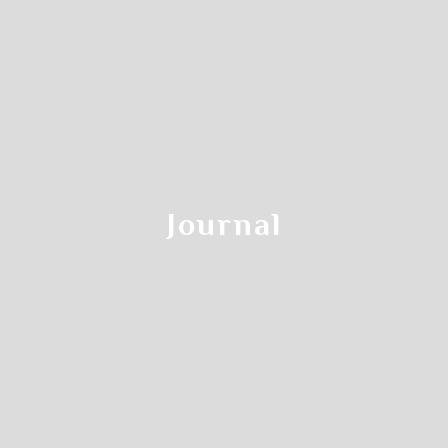
Step.1
左上の
"カレンダーアイコン"をクリックします
Journal