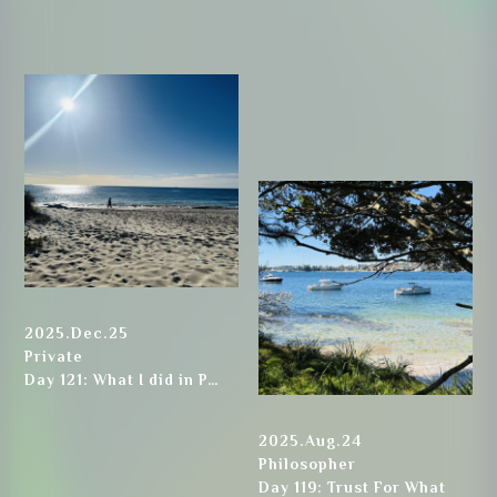
カレンダーから
受講希望日をクリックします
2025.Dec.25
Private
Day 121: What I did in P…
2025.Aug.24
Philosopher
Day 119: Trust For What