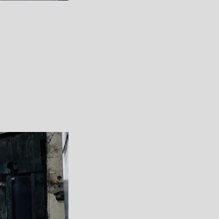
Member Steps
会員の皆さま
Step.2
カレンダー上部から
す
ログインしてください