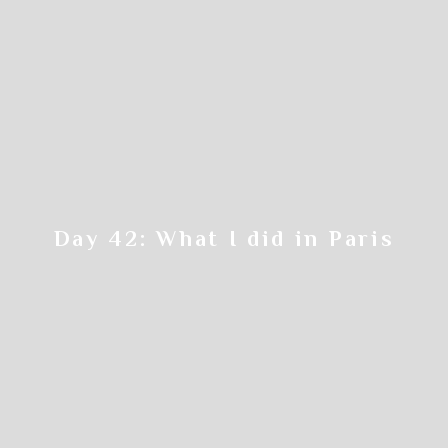
Step.5
申込画面の
必要事項を入力していきます
Day 42: What I did in Paris