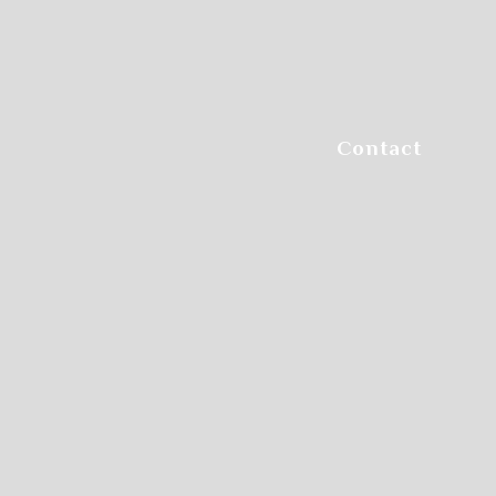
Step.6
参加方法や料金選択など
チェックします
Contact