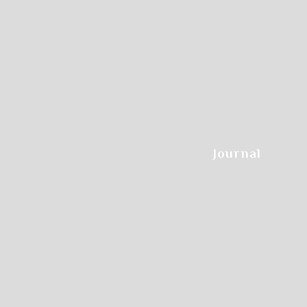
Step.3
Journal
希望のクラスをクリックします