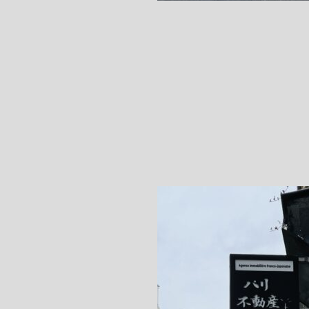
Step.1
左上の
"カレンダーアイコン"をクリックしま