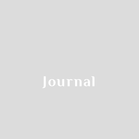
Reservation Steps
クラス参加予約の流れ
Step.2
Journal
カレンダーから
す
受講希望日をクリックします