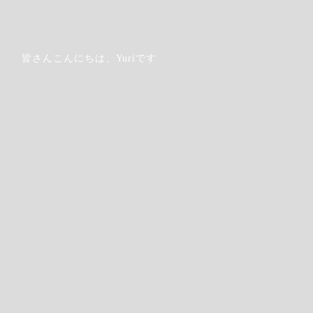
皆さんこんにちは、Yuriです
Step.6
参加方法や料金選択など
チェックします