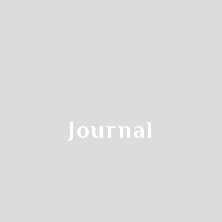
Reservation Steps
クラス参加予約の流れ
Step.2
Journal
カレンダーから
す
受講希望日をクリックします