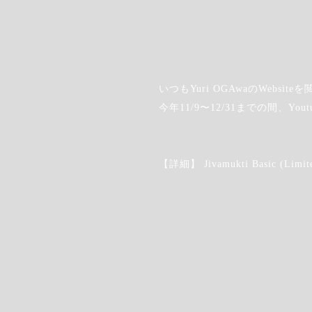
いつもYuri OGAwaのWebs
今年11/9〜12/31までの間、Yo
【詳細】 Jivamukti Basic (Limite
Step.1
左上の
"カレンダーアイコン"をクリックしま