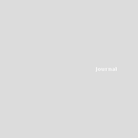
Step.3
Journal
希望のクラスをクリックします