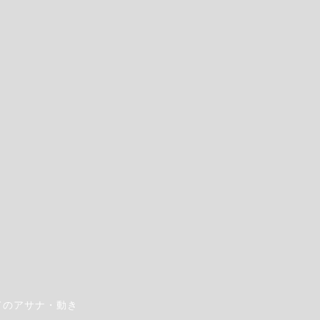
?list=PLSjXmo8zmXvrP_dJAO-Tfq_0MT5GIdqw2
る全てのアサナ・動き