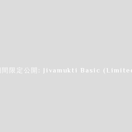
Step.5
申込画面の
必要事項を入力していきます
間限定公開: Jivamukti Basic (Limited