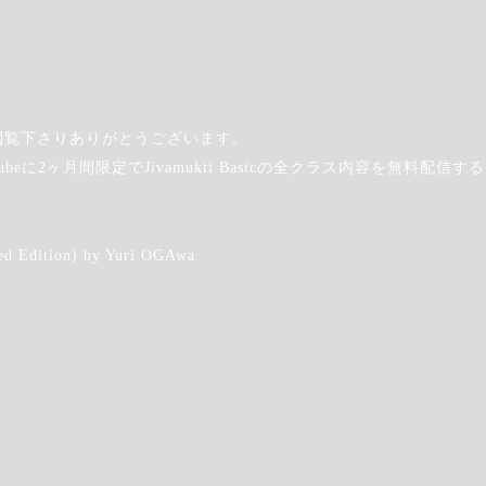
iteを閲覧下さりありがとうございます。
utubeに2ヶ月間限定でJivamukti Basicの全クラス内容を無料配
Member Steps
会員の皆さま
d Edition) by Yuri OGAwa
Step.2
カレンダー上部から
す
ログインしてください