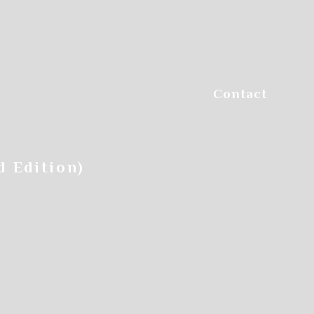
Step.6
参加方法や料金選択など
チェックします
Contact
 Edition)