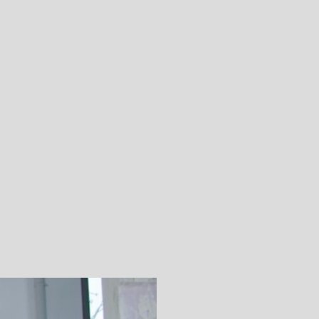
Step.9
ご要望や事前報告事項など
あればご記入ください