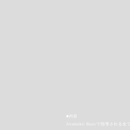
https://youtube.com/playlist
■内容
Jivamukti Basicで指導され