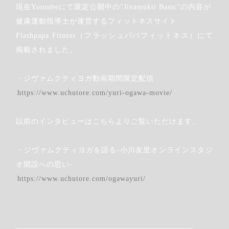
現在Youtubeにて限定公開中の”Jivamukti Basic”の内容が
健康運動指導士が運営するフィットネスサイト
Flashpapa Fitness（フラッシュパパフィットネス）にて
掲載されました。
・ジヴァムクティヨガ動画期間限定配信
https://www.uchutore.com/yuri-ogawa-movie/
以前のインタビューはこちらよりご覧いただけます。
Step.3
・ジヴァムクティヨガを語る-小川友里オンラインスタジ
オ開設への思い-
希望のクラスをクリックします
https://www.uchutore.com/ogawayuri/