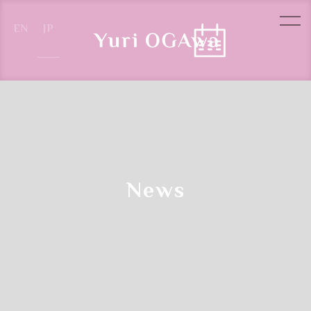
Reservation Steps
News
クラス参加予約の流れ
Step.1
左上の
"カレンダーアイコン"をクリックします