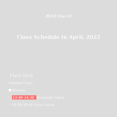
2022.Mar.14
Class Schedule in April, 2022
【April 2022】
<Online Class〉
◆Monday
・
13:00-14:30
Jivamukti Open
・19:00-20:00 Sutra Salon