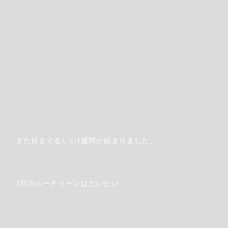
また目まぐるしい1週間が始まりました。
Step.8
1日のルーティーンはだいたい
ご利用規約を
必ず一読してご承諾ください